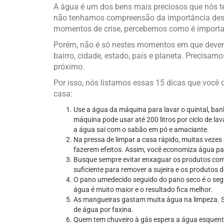
A água é um dos bens mais preciosos que nós t
não tenhamos compreensão da importância desta
momentos de crise, percebemos como é importa
Porém, não é só nestes momentos em que deve
bairro, cidade, estado, país e planeta. Precisa
próximo.
Por isso, nós listamos essas 15 dicas que voc
casa:
Use a água da máquina para lavar o quintal, ba
máquina pode usar até 200 litros por ciclo de l
a água sai com o sabão em pó e amaciante.
Na pressa de limpar a casa rápido, muitas vezes
fazerem efeitos. Assim, você economiza água pa
Busque sempre evitar enxaguar os produtos com
suficiente para remover a sujeira e os produtos 
O pano umedecido seguido do pano seco é o segr
água é muito maior e o resultado fica melhor.
As mangueiras gastam muita água na limpeza. Se
de água por faxina.
Quem tem chuveiro à gás espera a água esquenta