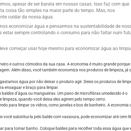
emos, apesar de ser barata em nossas casas. Isso faz com que
 coisa tão simples na maior parte do tempo. Mas, nos
nte cuidar da nossa água.
mos economizar água e pensarmos na sustentabilidade de nos
mos estar sempre controlando o consumo para não faltar num fut
ê deve começar usar hoje mesmo para economizar água ao limpa
nheiro e outros cômodos da sua casa. A economia é muito grande porque
avagem. Além disso, você também economiza nos produtos de limpeza, já 
 gastamos água por não deixar o produto agir. Deixe os produtos de limp
ra enxaguar e braço para limpar.
 baldes d’água ou mangueiras. Um pano de microfibras umedecido é o
de limpeza, quando você deixa eles agirem pelo tempo certo.
edo para limpar os vidros, como janelas e box de banheiro. A economia 
 você substitui-la pelo balde com vassoura, pode economizar até cem li
r para tomar banho. Coloque baldes para recolher toda essa água que 