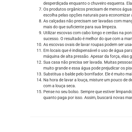
desperdiçada enquanto o chuveiro esquenta. Ela 
Os produtos orgânicos precisam de menos água 
escolha pelas opções naturais para economizar 
As calçadas não precisam ser lavadas com mangu
mais do que suficiente para sua limpeza.
Utilizar escovas com cabo longo e cerdas na pon
sucesso. O resultado é melhor do que com a ma
As escovas ovais de lavar roupas podem ser usad
Em locais que é indispensável o uso de água par
máquina de alta pressão. Apesar da força, ela
Sua casa não precisa ser lavada. Muitas pessoas
muito grande e essa água pode prejudicar os pis
Substitua o balde pelo borrifador. Ele é muito ma
Na hora de lavar a louça, misture um pouco de 
com a louça seca.
Pense no seu bolso. Sempre que estiver limpand
quanto paga por isso. Assim, buscará novas ma