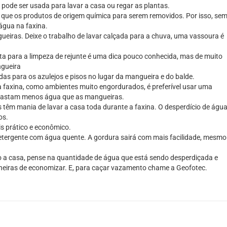
pode ser usada para lavar a casa ou regar as plantas.
que os produtos de origem química para serem removidos. Por isso, se
água na faxina.
eiras. Deixe o trabalho de lavar calçada para a chuva, uma vassoura é
ta para a limpeza de rejunte é uma dica pouco conhecida, mas de muito
ngueira
as para os azulejos e pisos no lugar da mangueira e do balde.
a faxina, como ambientes muito engordurados, é preferível usar uma
s gastam menos água que as mangueiras.
 têm mania de lavar a casa toda durante a faxina. O desperdício de água
os.
is prático e econômico.
detergente com água quente. A gordura sairá com mais facilidade, mesmo
o a casa, pense na quantidade de água que está sendo desperdiçada e
neiras de economizar. E, para caçar vazamento chame a Geofotec.