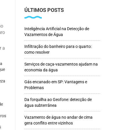
ÚLTIMOS POSTS
so
Inteligência Artificial na Detecção de
uro
Vazamentos de Água
Infiltração do banheiro para o quarto:
r a
como resolver
 a
Serviços de caça-vazamentos ajudam na
que
economia da água
eza
Gás encanado em SP: Vantagens e
Problemas
Da forquilha ao Geofone: detecção de
de
água subterrânea
tros
Vazamento de água no andar de cima
gera conflito entre vizinhos
é